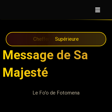
C
h
e
f
f
e
r
i
e
S
u
p
é
r
i
e
u
r
e
Message de Sa
Majesté
Le Fo'o de Fotomena