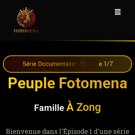
S
é
r
i
e
D
o
c
u
m
e
n
t
a
i
r
e
-
É
p
i
s
o
d
e
1
/
7
Peuple Fotomena
À Zong
Famille
Bienvenue dans l'Épisode 1 d'une série