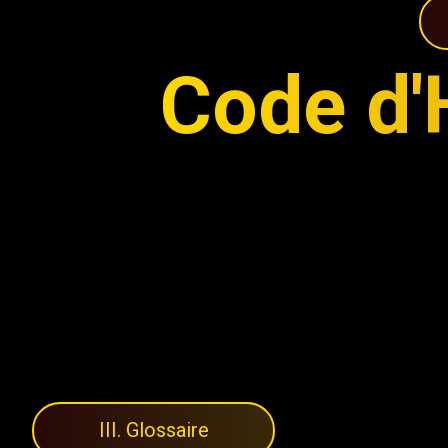
Code d'
I
I
I
.
G
l
o
s
s
a
i
r
e