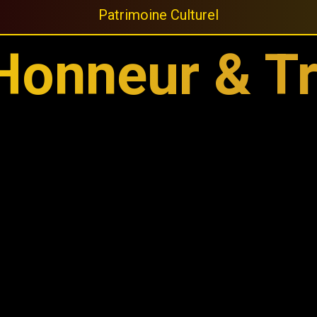
P
a
t
r
i
m
o
i
n
e
C
u
l
t
u
r
e
l
Honneur & Tr